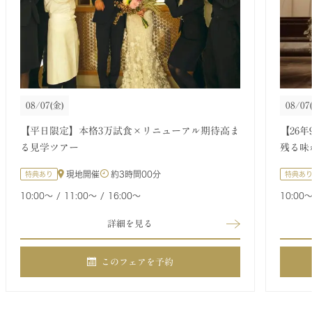
08/07
(金)
08/07
【平日限定】本格3万試食×リニューアル期待高ま
【26
る見学ツアー
残る味
現地開催
約
3時間00分
特典あり
特典あ
10:00〜
11:00〜
16:00〜
10:00
詳細を見る
このフェアを予約