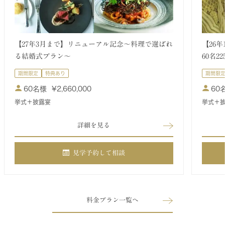
【27年3月まで】リニューアル記念～料理で選ばれ
【26
る結婚式プラン～
60名2
期間限定
特典あり
期間限
60名様
¥
2,660,000
60
挙式＋披露宴
挙式＋
詳細を見る
見学予約して相談
料金プラン一覧へ