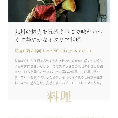
九州の魅力を五感すべてで味わいつ
くす華やかなイタリア料理
記憶に残る美味しさが何よりのおもてなしに
料理長窪津が信頼を寄せる九州各地の生産者から届く旬の食材
に真摯に向き合いながら、その美味しさを最大限に引き出し繊
細な一皿へと昇華させます。席に届いた瞬間、口に運んだ瞬
間、ワインと共に味わった瞬間、それぞれに驚きと感動が生ま
れるよう、盛り付け、食感、香りなど一皿ごとにこだわりを。
料理