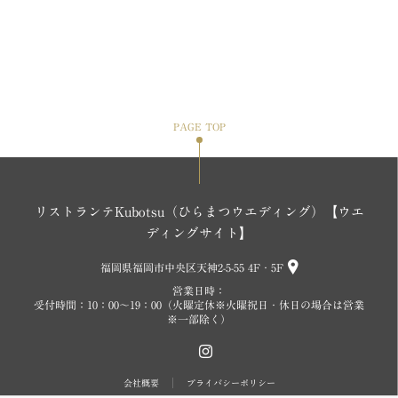
PAGE TOP
リストランテKubotsu（ひらまつウエディング）【ウエ
ディングサイト】
福岡県福岡市中央区天神2-5-55 4F・5F
営業日時：
受付時間：10：00～19：00（火曜定休※火曜祝日・休日の場合は営業
※一部除く）
会社概要
プライバシーポリシー