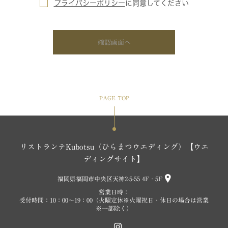
プライバシーポリシー
に
同意してください
確認画面へ
PAGE TOP
リストランテKubotsu（ひらまつウエディング）【ウエ
ディングサイト】
福岡県福岡市中央区天神2-5-55 4F・5F
営業日時：
受付時間：10：00～19：00（火曜定休※火曜祝日・休日の場合は営業
※一部除く）