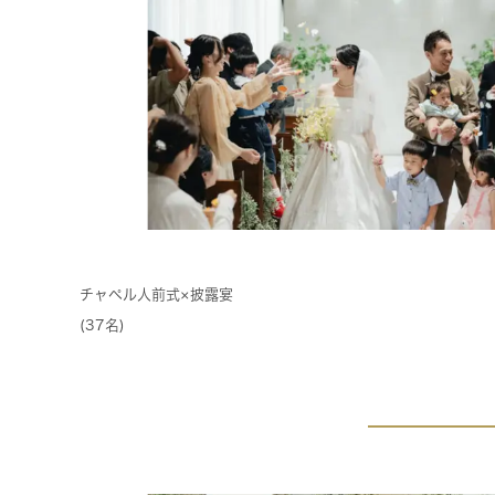
チャペル人前式×披露宴
(37名)