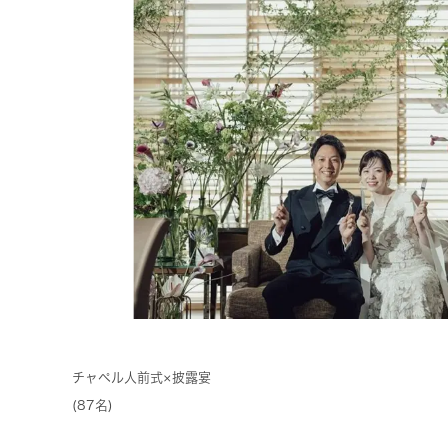
チャペル人前式×披露宴
(87名)