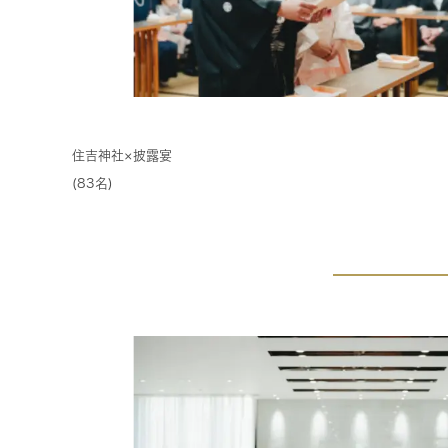
住吉神社×披露宴
(83名)