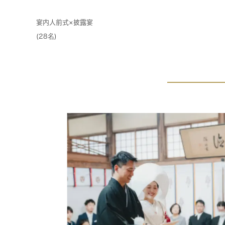
宴内人前式×披露宴
(28名)